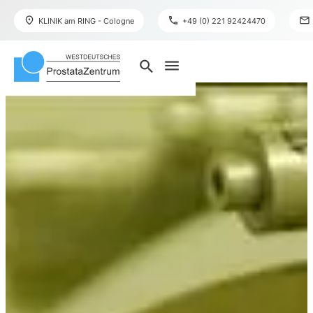
place
phone
mail
KLINIK am RING - Cologne
+49 (0) 221 92424470
menu
search