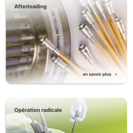
Afterloading
en savoir plus
chevron_right
Opération radicale