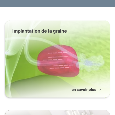
Implantation de la graine
en savoir plus
chevron_right