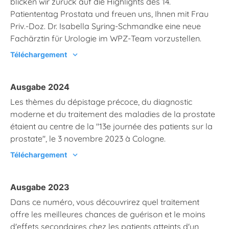
blicken wir zurück auf die Highlights des 14.
Patiententag Prostata und freuen uns, Ihnen mit Frau
Priv.-Doz. Dr. Isabella Syring-Schmandke eine neue
Fachärztin für Urologie im WPZ-Team vorzustellen.
Téléchargement
chevron_right
Ausgabe 2024
Les thèmes du dépistage précoce, du diagnostic
moderne et du traitement des maladies de la prostate
étaient au centre de la "13e journée des patients sur la
prostate", le 3 novembre 2023 à Cologne.
Téléchargement
chevron_right
Ausgabe 2023
Dans ce numéro, vous découvrirez quel traitement
offre les meilleures chances de guérison et le moins
d'effets secondaires chez les patients atteints d'un