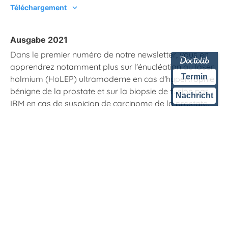
Téléchargement
chevron_right
Ausgabe 2021
Dans le premier numéro de notre newsletter, vous en
apprendrez notamment plus sur l'énucléation au laser
Termin
holmium (HoLEP) ultramoderne en cas d'hypertrophie
bénigne de la prostate et sur la biopsie de fusion par
Nachricht
IRM en cas de suspicion de carcinome de la prostate.
En outre, nous vous présentons deux nouveaux
spécialistes de la prostate hautement qualifiés qui ont
récemment rejoint notre équipe.
Téléchargement
chevron_right