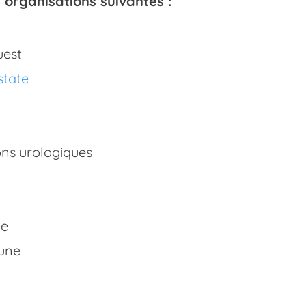
organisations suivantes :
uest
state
ns urologiques
de
bune