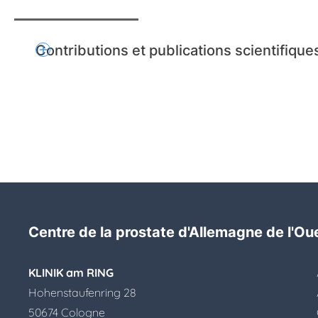
Contributions et publications scientifique
add
Centre de la prostate d'Allemagne de l'Ou
KLINIK am RING
Hohenstaufenring 28
50674 Cologne