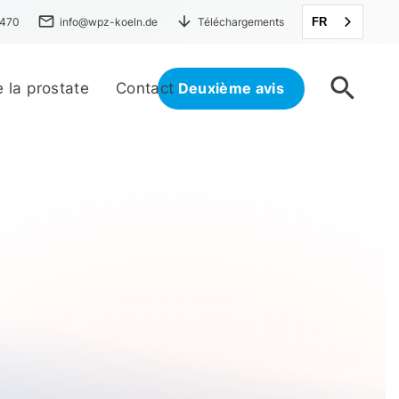
mail
arrow_downward
4470
info@wpz-koeln.de
Téléchargements
FR
search
 la prostate
Contact
Deuxième avis