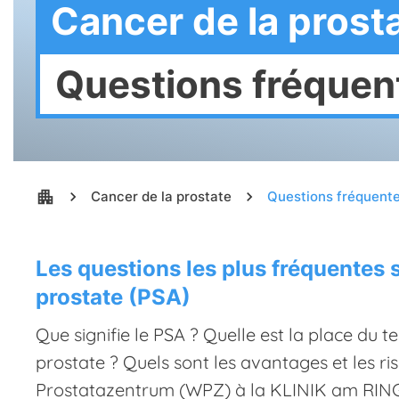
Cancer de la prost
Questions fréquent
apartment
chevron_right
Cancer de la prostate
chevron_right
Questions fréquente
Les questions les plus fréquentes s
prostate (PSA)
Que signifie le PSA ? Quelle est la place du 
prostate ? Quels sont les avantages et les r
Prostatazentrum (WPZ) à la KLINIK am RING